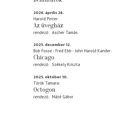
2026. április 24.
Harold Pinter
Az üvegház
rendező
Ascher Tamás
2025. december 12.
Bob Fosse - Fred Ebb - John Harold Kander
Chicago
rendező
Székely Kriszta
2025. október 10.
Török Tamara
Octogon
rendező
Máté Gábor