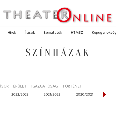
Hírek
Írások
Bemutatók
HTMSZ
Képügynöksé
SZÍNHÁZAK
ŰSOR
ÉPÜLET
IGAZGATÓSÁG
TÖRTÉNET
2022/2023
2021/2022
2020/2021
201