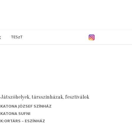
g
TESzT
Játszóhelyek, társszínházak, fesztiválok
KATONA JÓZSEF SZÍNHÁZ
9/2020
2018/2019
2017/2018
2016/2017
KATONA SUFNI
K:ORTÁRS – ESZÍNHÁZ