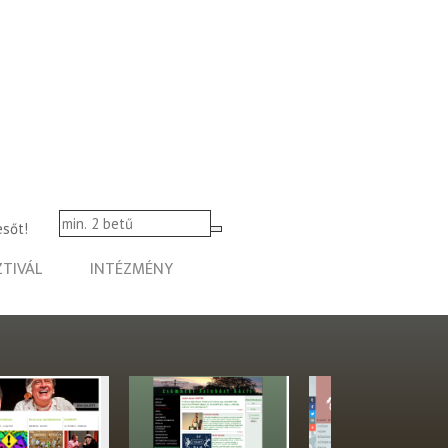
esőt!
ZTIVÁL
INTÉZMÉNY