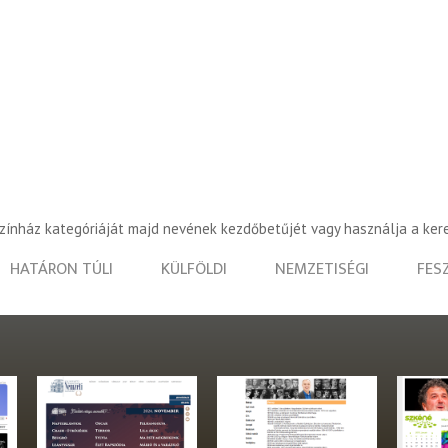
színház kategóriáját majd nevének kezdőbetűjét vagy használja a ker
HATÁRON TÚLI
KÜLFÖLDI
NEMZETISÉGI
FES