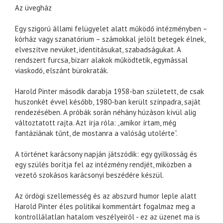
Az üvegház
Egy szigorú állami felügyelet alatt működő intézményben –
kórház vagy szanatórium – számokkal jelölt betegek élnek,
elveszítve nevüket, identitásukat, szabadságukat. A
rendszert furcsa, bizarr alakok működtetik, egymással
viaskodó, elszánt bürokraták.
Harold Pinter második darabja 1958-ban született, de csak
huszonkét évvel később, 1980-ban került színpadra, saját
rendezésében. A próbák során néhány húzáson kívül alig
változtatott rajta. Azt írja róla: „amikor írtam, még
fantáziának tűnt, de mostanra a valóság utolérte”.
A történet karácsony napján játszódik: egy gyilkosság és
egy szülés borítja fel az intézmény rendjét, miközben a
vezető szokásos karácsonyi beszédére készül.
Az ördögi szellemesség és az abszurd humor leple alatt
Harold Pinter éles politikai kommentárt fogalmaz meg a
kontrollálatlan hatalom veszélyeiről - ez az üzenet ma is