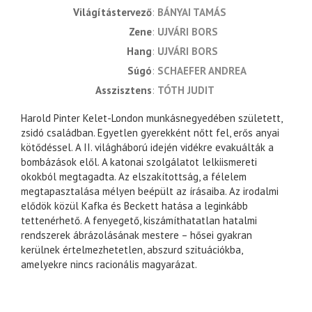
világítástervező
BÁNYAI TAMÁS
zene
UJVÁRI BORS
hang
UJVÁRI BORS
súgó
SCHAEFER ANDREA
asszisztens
TÓTH JUDIT
Harold Pinter Kelet-London munkásnegyedében született,
zsidó családban. Egyetlen gyerekként nőtt fel, erős anyai
kötődéssel. A II. világháború idején vidékre evakuálták a
bombázások elől. A katonai szolgálatot lelkiismereti
okokból megtagadta. Az elszakítottság, a félelem
megtapasztalása mélyen beépült az írásaiba. Az irodalmi
elődök közül Kafka és Beckett hatása a leginkább
tettenérhető. A fenyegető, kiszámíthatatlan hatalmi
rendszerek ábrázolásának mestere – hősei gyakran
kerülnek értelmezhetetlen, abszurd szituációkba,
amelyekre nincs racionális magyarázat.