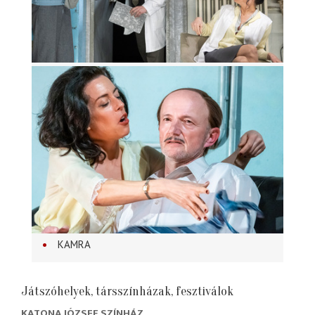
KAMRA
Játszóhelyek, társszínházak, fesztiválok
KATONA JÓZSEF SZÍNHÁZ