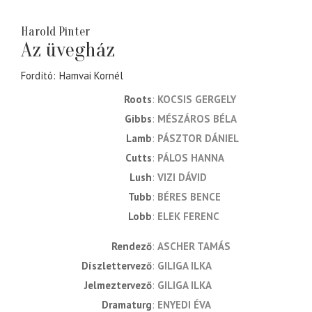
Harold Pinter
Az üvegház
Fordító
Hamvai Kornél
Roots
KOCSIS GERGELY
Gibbs
MÉSZÁROS BÉLA
Lamb
PÁSZTOR DÁNIEL
Cutts
PÁLOS HANNA
Lush
VIZI DÁVID
Tubb
BÉRES BENCE
Lobb
ELEK FERENC
rendező
ASCHER TAMÁS
díszlettervező
GILIGA ILKA
jelmeztervező
GILIGA ILKA
dramaturg
ENYEDI ÉVA