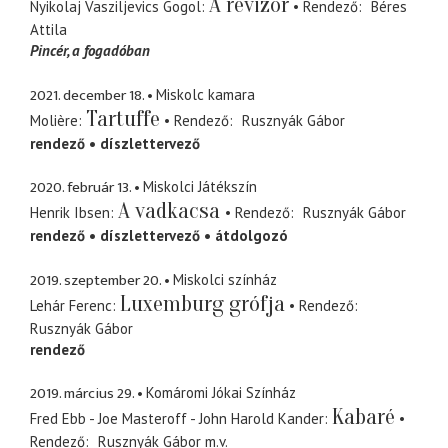
A revizor
Nyikolaj Vasziljevics Gogol
Rendező
Béres
Attila
Pincér
a fogadóban
2021. december 18.
Miskolc kamara
Tartuffe
Molière
Rendező
Rusznyák Gábor
rendező
díszlettervező
2020. február 13.
Miskolci Játékszín
A vadkacsa
Henrik Ibsen
Rendező
Rusznyák Gábor
rendező
díszlettervező
átdolgozó
2019. szeptember 20.
Miskolci színház
Luxemburg grófja
Lehár Ferenc
Rendező
Rusznyák Gábor
rendező
2019. március 29.
Komáromi Jókai Színház
Kabaré
Fred Ebb - Joe Masteroff - John Harold Kander
Rendező
Rusznyák Gábor
m.v.