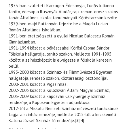
1973-ban született Karcagon. Édesanyja, Tüdős Julianna
tanító, édesapja Rusznyák Aladár, rajz-román-orosz szakos
tanár. Általános iskolai tanulmányait Kőröstarcsán kezdte
1979-ben, majd Battonyán fejezte be a Magdu Lucian
Román Általános Iskolában.
1991-ben érettségizett a gyulai Nicolae Balcescu Román
Gimnáziumban.
1991-1994 között a békéscsabai Kőrösi Csoma Sándor
Főiskola hallgatója, tanító szakon. Mellette 1991-1995
között a színészképzőt is elvégezte a főiskola keretein
belül.
1995-2000 között a Színház- és Filmművészeti Egyetem
hallgatója, rendező szakon, köztársasági ösztöndíjjal.
2000-2001 között a Vígszínház,
2002-2003 között a Kolozsvári Állami Magyar Színház,
2003-2009 között a kaposvári Csiky Gergely Színház
rendezője, a Kaposvári Egyetem adjunktusa.
2012-től a Miskolci Nemzeti Színház művészeti tanácsának
tagja, a színház renezője, mellette 2015-től a kecskeméti
Katona József Színház főrendezője.[3][4]