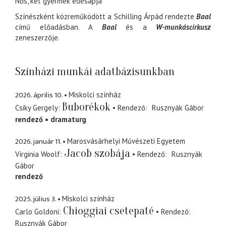
Nős, két gyermek édesapja
Színészként közreműködött a Schilling Árpád rendezte
Baal
című előadásban. A
Baal
és a
W-munkáscirkusz
zeneszerzője.
Színházi munkái adatbázisunkban
2026. április 10.
Miskolci színház
Buborékok
Csiky Gergely
Rendező
Rusznyák Gábor
rendező
dramaturg
2026. január 11.
Marosvásárhelyi Művészeti Egyetem
Jacob szobája
Virginia Woolf
Rendező
Rusznyák
Gábor
rendező
2025. július 3.
Miskolci színház
Chioggiai csetepaté
Carlo Goldoni
Rendező
Rusznyák Gábor