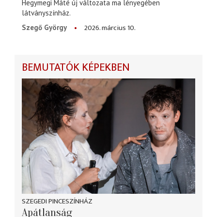
Hegymegi Máté új változata ma lényegében
látványszínház.
2026. március 10.
Szegő György
BEMUTATÓK KÉPEKBEN
SZEGEDI PINCESZÍNHÁZ
Apátlanság