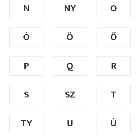
N
NY
O
Ó
Ö
Ő
P
Q
R
S
SZ
T
TY
U
Ú