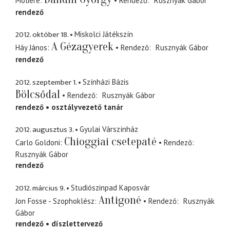
Molière
Rendező
Rusznyák Gábor
rendező
2012. október 18.
Miskolci Játékszín
A Gézagyerek
Háy János
Rendező
Rusznyák Gábor
rendező
2012. szeptember 1.
Színházi Bázis
Bölcsődal
Rendező
Rusznyák Gábor
rendező
osztályvezető tanár
2012. augusztus 3.
Gyulai Várszínház
Chioggiai csetepaté
Carlo Goldoni
Rendező
Rusznyák Gábor
rendező
2012. március 9.
Studiószinpad Kaposvár
Antigoné
Jon Fosse - Szophoklész
Rendező
Rusznyák
Gábor
rendező
díszlettervező