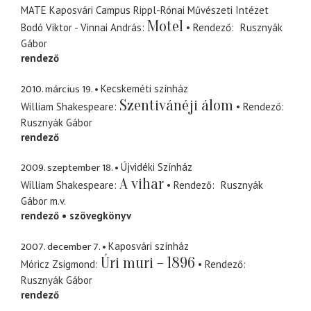
MATE Kaposvári Campus Rippl-Rónai Művészeti Intézet
Motel
Bodó Viktor - Vinnai András
Rendező
Rusznyák
Gábor
rendező
2010. március 19.
Kecskeméti színház
Szentivánéji álom
William Shakespeare
Rendező
Rusznyák Gábor
rendező
2009. szeptember 18.
Újvidéki Színház
A vihar
William Shakespeare
Rendező
Rusznyák
Gábor
m.v.
rendező
szövegkönyv
2007. december 7.
Kaposvári színház
Úri muri – 1896
Móricz Zsigmond
Rendező
Rusznyák Gábor
rendező