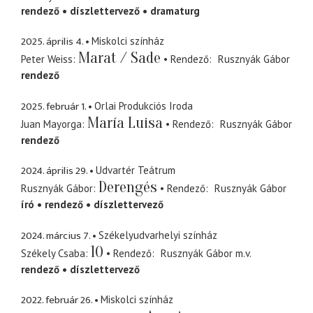
rendező
díszlettervező
dramaturg
2025. április 4.
Miskolci színház
Marat / Sade
Peter Weiss
Rendező
Rusznyák Gábor
rendező
2025. február 1.
Orlai Produkciós Iroda
María Luisa
Juan Mayorga
Rendező
Rusznyák Gábor
rendező
2024. április 29.
Udvartér Teátrum
Derengés
Rusznyák Gábor
Rendező
Rusznyák Gábor
író
rendező
díszlettervező
2024. március 7.
Székelyudvarhelyi színház
10
Székely Csaba
Rendező
Rusznyák Gábor
m.v.
rendező
díszlettervező
2022. február 26.
Miskolci színház