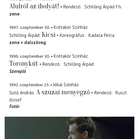
Alulról az ibolyát!
Rendező
Schilling Árpád
f.h.
zene
1997. szeptember 30.
Krétakör Színház
Kicsi
Schilling Árpád
Koreográfus
Kadala Petra
zene
dalszöveg
1996. szeptember 30.
Krétakör Színház
Toronykút
Rendező
Schilling Árpád
Szereplő
1992. szeptember 25.
Jókai Szinház
A szuzai menyegző
Sütő András
Rendező
Ruszt
József
Futár