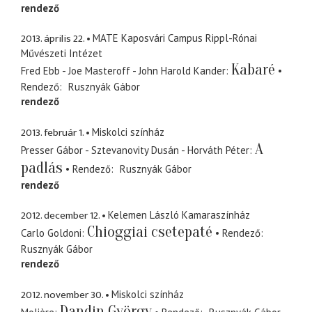
rendező
2013. április 22.
MATE Kaposvári Campus Rippl-Rónai
Művészeti Intézet
Kabaré
Fred Ebb - Joe Masteroff - John Harold Kander
Rendező
Rusznyák Gábor
rendező
2013. február 1.
Miskolci színház
A
Presser Gábor - Sztevanovity Dusán - Horváth Péter
padlás
Rendező
Rusznyák Gábor
rendező
2012. december 12.
Kelemen László Kamaraszínház
Chioggiai csetepaté
Carlo Goldoni
Rendező
Rusznyák Gábor
rendező
2012. november 30.
Miskolci színház
Dandin György