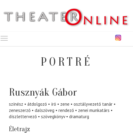
Toggle main menu visibility
PORTRÉ
Rusznyák Gábor
színész
átdolgozó
író
zene
osztályvezető tanár
zeneszerző
dalszöveg
rendező
zenei munkatárs
díszlettervező
szövegkönyv
dramaturg
Életrajz