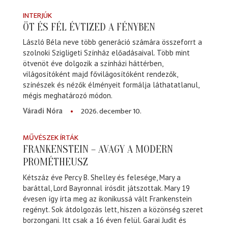
INTERJÚK
ÖT ÉS FÉL ÉVTIZED A FÉNYBEN
László Béla neve több generáció számára összeforrt a
szolnoki Szigligeti Színház előadásaival. Több mint
ötvenöt éve dolgozik a színházi háttérben,
világosítóként majd fővilágosítóként rendezők,
színészek és nézők élményeit formálja láthatatlanul,
mégis meghatározó módon.
2026. december 10.
Váradi Nóra
MŰVÉSZEK ÍRTÁK
FRANKENSTEIN – AVAGY A MODERN
PROMÉTHEUSZ
Kétszáz éve Percy B. Shelley és felesége, Mary a
baráttal, Lord Bayronnal írósdit játszottak. Mary 19
évesen így írta meg az ikonikussá vált Frankenstein
regényt. Sok átdolgozás lett, hiszen a közönség szeret
borzongani. Itt csak a 16 éven felül. Garai Judit és