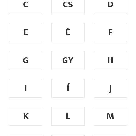
C
CS
D
E
É
F
G
GY
H
I
Í
J
K
L
M