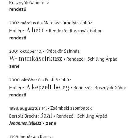
Rusznyák Gábor
m.v.
rendező
2002. március 8.
Marosvásárhelyi szinház
A hecc
Molière
Rendező
Rusznyák Gábor
rendező
2001. október 10.
Krétakör Színház
W- munkáscirkusz
Rendező
Schilling Árpád
zene
2000. október 8.
Pesti Színház
A képzelt beteg
Molière
Rendező
Rusznyák Gábor
rendező
1998. augusztus 14.
Zsámbéki szombatok
Baal
Bertolt Brecht
Rendező
Schilling Árpád
Johannes
lelkész
zene
1998. január 4.
Kamra