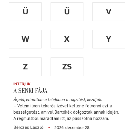
Ü
Ű
V
W
X
Y
Z
ZS
INTERJÚK
A SENKI FÁJA
Árpád, elindítom a telefonon a rögzítést, kezdjük.
– Velem ilyen tekerős izével kellene felvenni ezt a
beszélgetést, amivel Bartókék dolgoztak annak idején.
A régmúltból maradtam itt, az passzolna hozzám.
2026. december 28.
Bérczes László