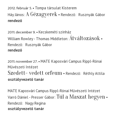
2012. február 5.
Tompa társulat Kisterem
A Gézagyerek
Háy János
Rendező
Rusznyák Gábor
rendező
2011. december 9.
Kecskeméti színház
Átváltozások
William Rowley - Thomas Middleton
Rendező
Rusznyák Gábor
rendező
2011. november 27.
MATE Kaposvári Campus Rippl-Rónai
Művészeti Intézet
Szedett- vedett orfeum
Rendező
Réthly Attila
osztályvezető tanár
MATE Kaposvári Campus Rippl-Rónai Művészeti Intézet
Túl a Maszat hegyen
Varró Dániel - Presser Gábor
Rendező
Nagy Regina
osztályvezető tanár