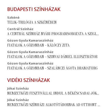
BUDAPESTI SZÍNHÁZAK
Szkéné
TELIK-TRILÓGIA A SZKÉNÉBEN
Centrál Színház
A CENTRÁL SZÍNHÁZ NYÁRI PROGRAMSOROZATA A SZIGLIGET VÁRUDVARBAN
Gózon Gyula Kamaraszínház
FIATALOK A GÓZONBAN - KÁLÓCZY ZITA
Gózon Gyula Kamaraszínház
FIATALOK A GÓZONBAN - SZINVAI DÁNIEL ILLUSZTRÁTOR
Gózon Gyula Kamaraszínház
FIATALOK A GÓZONBAN - SZALÁNCZI ÁGOTA DRAMATURG
VIDÉKI SZÍNHÁZAK
Jókai Szinház
NEMZETKÖZI FESZTIVÁLLAL INDUL A BÉKÉSCSABAI JÓKAI SZÍNHÁZ ÚJ ÉVADA
Jókai Szinház
NEMZETKÖZI SZÍNHÁZI ALKOTÓTÁBORNAK AD OTTHONT A BÉKÉSCSABAI JÓKAI SZÍNHÁZ