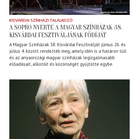
KISVÁRDAI SZÍNHÁZI TALÁLKOZÓ
A SOPRO NYERTE A MAGYAR SZÍNHÁZAK 38.
KISVÁRDAI FESZTIVÁLJÁNAK FŐDÍJÁT
A Magyar Színházak 38. Kisvárdai Fesztiválját június 26. és
július 4. között rendezték meg, amely idén is a határon túli
és az anyaországi magyar színházak legizgalmasabb
előadásait, alkotóit és közönségét gyűjtötte egybe.