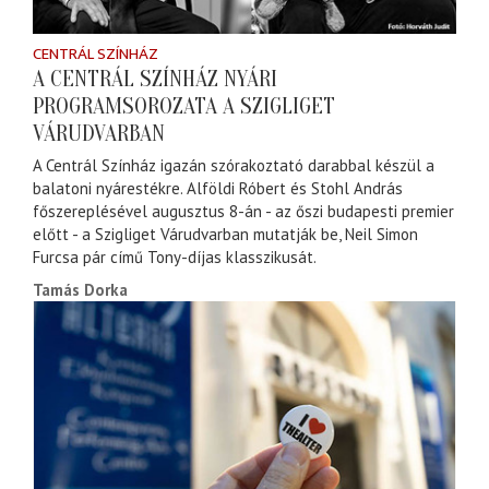
CENTRÁL SZÍNHÁZ
A CENTRÁL SZÍNHÁZ NYÁRI
PROGRAMSOROZATA A SZIGLIGET
VÁRUDVARBAN
A Centrál Színház igazán szórakoztató darabbal készül a
balatoni nyárestékre. Alföldi Róbert és Stohl András
főszereplésével augusztus 8-án - az őszi budapesti premier
előtt - a Szigliget Várudvarban mutatják be, Neil Simon
Furcsa pár című Tony-díjas klasszikusát.
Tamás Dorka