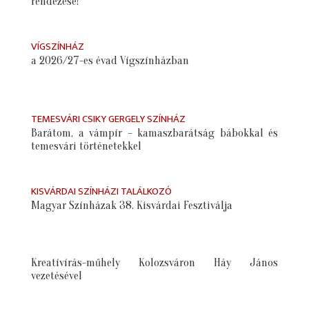
rendezése!
VÍGSZÍNHÁZ
a 2026/27-es évad Vígszínházban
TEMESVÁRI CSIKY GERGELY SZÍNHÁZ
Barátom, a vámpír – kamaszbarátság bábokkal és
temesvári történetekkel
KISVÁRDAI SZÍNHÁZI TALÁLKOZÓ
Magyar Színházak 38. Kisvárdai Fesztiválja
Kreatívírás-műhely Kolozsváron Háy János
vezetésével