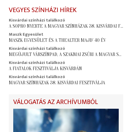
VEGYES SZÍNHÁZI HÍREK
Kisvárdai színházi találkozó
A SOPRO NYERTE A MAGYAR SZÍNHÁZAK 38. KISVÁRDAI FESZTIVÁLJÁNAK FŐDÍJÁT
Maszk Egyesület
MASZK EGYESÜLET ÉS A THEALTER MAJD’ 40 ÉV
Kisvárdai színházi találkozó
MEGÚJULT VÁRSZÍNPAD, A SZAKMAI ZSŰRI A MAGYAR SZÍNHÁZAK 38. KISVÁRDAI FESZTIVÁLJÁN
Kisvárdai színházi találkozó
A FIATALOK FESZTIVÁLJA KISVÁRDÁN
Kisvárdai színházi találkozó
MAGYAR SZÍNHÁZAK 38. KISVÁRDAI FESZTIVÁLJA
VÁLOGATÁS AZ ARCHÍVUMBÓL