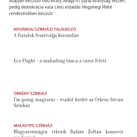
alapján készülő Übü király, Avagy itt (újra) királyság lészen,
pedig demokrácia vala című előadás Hegymegi Máté
rendezésében készült.
KISVÁRDAI SZÍNHÁZI TALÁLKOZÓ
A fiatalok fesztiválja Kisvárdán
Eco Flight - a szabadság tánca a város felett
ÖRKÉNY SZÍNHÁZ
I’m going magyarni – évadot hirdet az Örkény István
Színház
MALADYPE SZÍNHÁZ
Magyarországra érkezik Balázs Zoltán koszovói