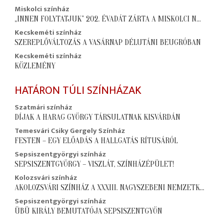
Miskolci színház
„INNEN FOLYTATJUK” 202. ÉVADÁT ZÁRTA A MISKOLCI NEMZETI SZÍNHÁZ
Kecskeméti színház
SZEREPLŐVÁLTOZÁS A VASÁRNAP DÉLUTÁNI BEUGRÓBAN
Kecskeméti színház
KÖZLEMÉNY
HATÁRON TÚLI SZÍNHÁZAK
Szatmári színház
DÍJAK A HARAG GYÖRGY TÁRSULATNAK KISVÁRDÁN
Temesvári Csiky Gergely Színház
FESTEN – EGY ELŐADÁS A HALLGATÁS RÍTUSÁRÓL
Sepsiszentgyörgyi színház
SEPSISZENTGYÖRGY – VISZLÁT, SZÍNHÁZÉPÜLET!
Kolozsvári színház
AKOLOZSVÁRI SZÍNHÁZ A XXXIII. NAGYSZEBENI NEMZETKÖZI SZÍNHÁZI FESZTIVÁLON
Sepsiszentgyörgyi színház
ÜBÜ KIRÁLY BEMUTATÓJA SEPSISZENTGYÖN