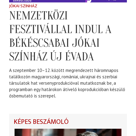
JÓKAI SZINHÁZ
NEMZETKÖZI
FESZTIVÁLLAL INDUL A
BÉKÉSCSABAI JÓKAI
SZÍNHÁZ ÚJ ÉVADA
A szeptember 10–12. között megrendezett háromnapos
találkozón magyarországi, romániai, ukrajnai és szerbiai
társulatok hat versenyprodukcióval mutatkoznak be, a
programban egy határokon átívelő koprodukcióban készülő
ősbemutató is szerepel.
KÉPES BESZÁMOLÓ