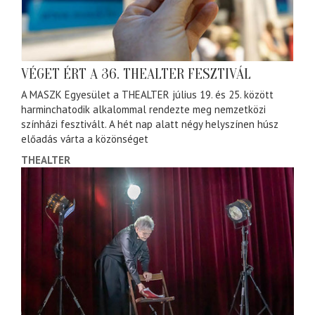
VÉGET ÉRT A 36. THEALTER FESZTIVÁL
A MASZK Egyesület a THEALTER július 19. és 25. között
harminchatodik alkalommal rendezte meg nemzetközi
színházi fesztivált. A hét nap alatt négy helyszínen húsz
előadás várta a közönséget
THEALTER