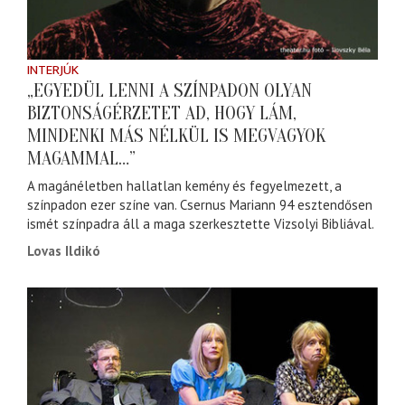
INTERJÚK
„EGYEDÜL LENNI A SZÍNPADON OLYAN
BIZTONSÁGÉRZETET AD, HOGY LÁM,
MINDENKI MÁS NÉLKÜL IS MEGVAGYOK
MAGAMMAL…”
A magánéletben hallatlan kemény és fegyelmezett, a
színpadon ezer színe van. Csernus Mariann 94 esztendősen
ismét színpadra áll a maga szerkesztette Vizsolyi Bibliával.
Lovas Ildikó