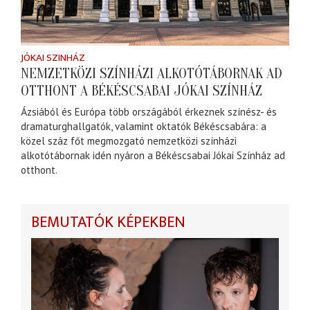
JÓKAI SZINHÁZ
NEMZETKÖZI SZÍNHÁZI ALKOTÓTÁBORNAK AD
OTTHONT A BÉKÉSCSABAI JÓKAI SZÍNHÁZ
Ázsiából és Európa több országából érkeznek színész- és
dramaturghallgatók, valamint oktatók Békéscsabára: a
közel száz főt megmozgató nemzetközi színházi
alkotótábornak idén nyáron a Békéscsabai Jókai Színház ad
otthont.
BEMUTATÓK KÉPEKBEN