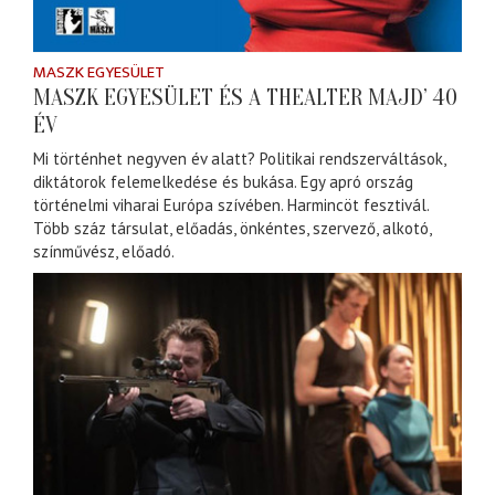
MASZK EGYESÜLET
MASZK EGYESÜLET ÉS A THEALTER MAJD’ 40
ÉV
Mi történhet negyven év alatt? Politikai rendszerváltások,
diktátorok felemelkedése és bukása. Egy apró ország
történelmi viharai Európa szívében. Harmincöt fesztivál.
Több száz társulat, előadás, önkéntes, szervező, alkotó,
színművész, előadó.