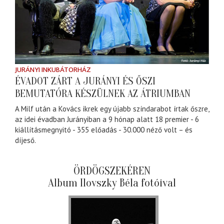
JURÁNYI INKUBÁTORHÁZ
ÉVADOT ZÁRT A JURÁNYI ÉS ŐSZI
BEMUTATÓRA KÉSZÜLNEK AZ ÁTRIUMBAN
A Milf után a Kovács ikrek egy újabb színdarabot írtak őszre,
az idei évadban Jurányiban a 9 hónap alatt 18 premier - 6
kiállításmegnyitó - 355 előadás - 30.000 néző volt – és
díjeső.
ÖRDÖGSZEKÉREN
Album Ilovszky Béla fotóival