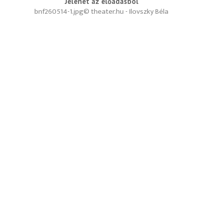
Jelenet az előadásból
bnf260514-1.jpg
© theater.hu - Ilovszky Béla