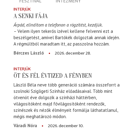
FESZTIVÁL
INTÉZMÉNY
INTERJÚK
A SENKI FÁJA
Árpád, elindítom a telefonon a rögzítést, kezdjük.
– Velem ilyen tekerős izével kellene felvenni ezt a
beszélgetést, amivel Bartókék dolgoztak annak idején.
A régmúltból maradtam itt, az passzolna hozzám.
2026. december 28.
Bérczes László
INTERJÚK
ÖT ÉS FÉL ÉVTIZED A FÉNYBEN
László Béla neve több generáció számára összeforrt a
szolnoki Szigligeti Színház előadásaival. Több mint
ötvenöt éve dolgozik a színházi háttérben,
világosítóként majd fővilágosítóként rendezők,
színészek és nézők élményeit formálja láthatatlanul,
mégis meghatározó módon.
2026. december 10.
Váradi Nóra