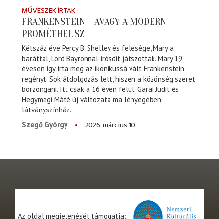
MŰVÉSZEK ÍRTÁK
FRANKENSTEIN – AVAGY A MODERN
PROMÉTHEUSZ
Kétszáz éve Percy B. Shelley és felesége, Mary a
baráttal, Lord Bayronnal írósdit játszottak. Mary 19
évesen így írta meg az ikonikussá vált Frankenstein
regényt. Sok átdolgozás lett, hiszen a közönség szeret
borzongani. Itt csak a 16 éven felül. Garai Judit és
Hegymegi Máté új változata ma lényegében
látványszínház.
2026. március 10.
Szegő György
Az oldal megjelenését támogatja: