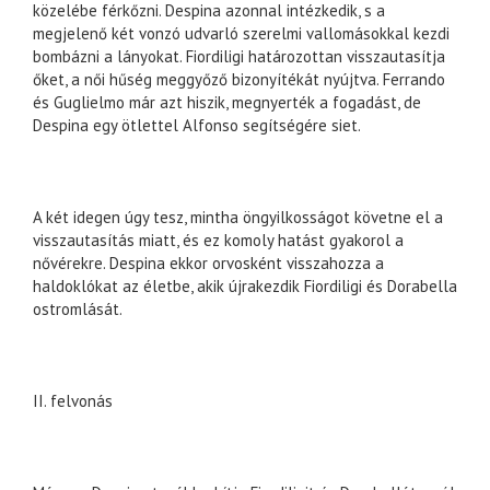
közelébe férkőzni. Despina azonnal intézkedik, s a
megjelenő két vonzó udvarló szerelmi vallomásokkal kezdi
bombázni a lányokat. Fiordiligi határozottan visszautasítja
őket, a női hűség meggyőző bizonyítékát nyújtva. Ferrando
és Guglielmo már azt hiszik, megnyerték a fogadást, de
Despina egy ötlettel Alfonso segítségére siet.
A két idegen úgy tesz, mintha öngyilkosságot követne el a
visszautasítás miatt, és ez komoly hatást gyakorol a
nővérekre. Despina ekkor orvosként visszahozza a
haldoklókat az életbe, akik újrakezdik Fiordiligi és Dorabella
ostromlását.
II. felvonás