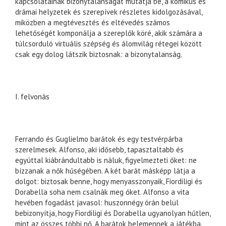
kapcsolatainak bizonytalanságát mutatja be, a komikus és
drámai helyzetek és szerepívek részletes kidolgozásával,
miközben a megtévesztés és eltévedés számos
lehetőségét komponálja a szereplők köré, akik számára a
túlcsorduló virtuális szépség és álomvilág rétegei között
csak egy dolog látszik biztosnak: a bizonytalanság.
I. felvonás
Ferrando és Guglielmo barátok és egy testvérpárba
szerelmesek. Alfonso, aki idősebb, tapasztaltabb és
egyúttal kiábrándultabb is náluk, figyelmezteti őket: ne
bízzanak a nők hűségében. A két barát másképp látja a
dolgot: biztosak benne, hogy menyasszonyaik, Fiordiligi és
Dorabella soha nem csalnák meg őket. Alfonso a vita
hevében fogadást javasol: huszonnégy órán belül
bebizonyítja, hogy Fiordiligi és Dorabella ugyanolyan hűtlen,
mint az összes többi nő. A barátok belemennek a játékba.