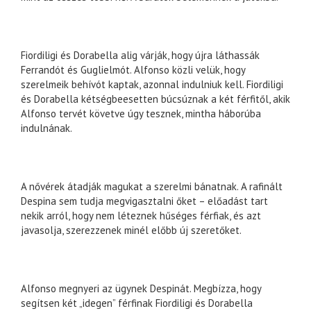
Fiordiligi és Dorabella alig várják, hogy újra láthassák
Ferrandót és Guglielmót. Alfonso közli velük, hogy
szerelmeik behívót kaptak, azonnal indulniuk kell. Fiordiligi
és Dorabella kétségbeesetten búcsúznak a két férfitől, akik
Alfonso tervét követve úgy tesznek, mintha háborúba
indulnának.
A nővérek átadják magukat a szerelmi bánatnak. A rafinált
Despina sem tudja megvigasztalni őket – előadást tart
nekik arról, hogy nem léteznek hűséges férfiak, és azt
javasolja, szerezzenek minél előbb új szeretőket.
Alfonso megnyeri az ügynek Despinát. Megbízza, hogy
segítsen két „idegen” férfinak Fiordiligi és Dorabella