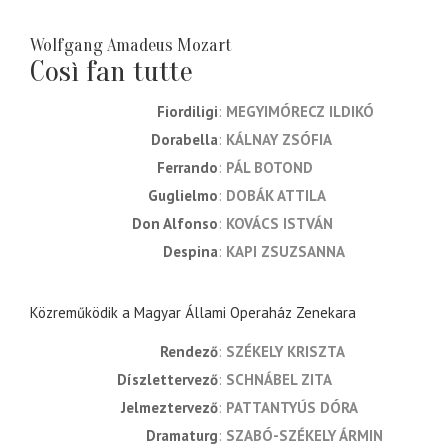
Wolfgang Amadeus Mozart
Così fan tutte
Fiordiligi
MEGYIMÓRECZ ILDIKÓ
Dorabella
KÁLNAY ZSÓFIA
Ferrando
PÁL BOTOND
Guglielmo
DOBÁK ATTILA
Don Alfonso
KOVÁCS ISTVÁN
Despina
KAPI ZSUZSANNA
Közreműködik a Magyar Állami Operaház Zenekara
rendező
SZÉKELY KRISZTA
díszlettervező
SCHNÁBEL ZITA
jelmeztervező
PATTANTYÚS DÓRA
dramaturg
SZABÓ-SZÉKELY ÁRMIN