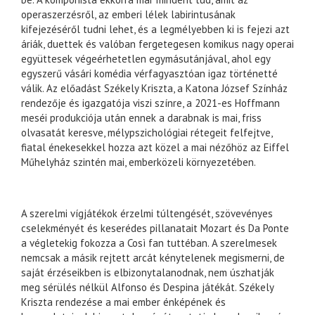
operaszerzésről, az emberi lélek labirintusának
kifejezéséről tudni lehet, és a legmélyebben ki is fejezi azt
áriák, duettek és valóban fergetegesen komikus nagy operai
együttesek végeérhetetlen egymásutánjával, ahol egy
egyszerű vásári komédia vérfagyasztóan igaz történetté
válik. Az előadást Székely Kriszta, a Katona József Színház
rendezője és igazgatója viszi színre, a 2021-es Hoffmann
meséi produkciója után ennek a darabnak is mai, friss
olvasatát keresve, mélypszichológiai rétegeit felfejtve,
fiatal énekesekkel hozza azt közel a mai nézőhöz az Eiffel
Műhelyház szintén mai, emberközeli környezetében.
A szerelmi vígjátékok érzelmi túltengését, szövevényes
cselekményét és keserédes pillanatait Mozart és Da Ponte
a végletekig fokozza a Così fan tuttéban. A szerelmesek
nemcsak a másik rejtett arcát kénytelenek megismerni, de
saját érzéseikben is elbizonytalanodnak, nem úszhatják
meg sérülés nélkül Alfonso és Despina játékát. Székely
Kriszta rendezése a mai ember énképének és