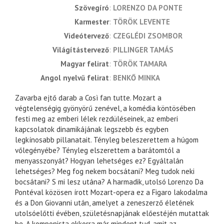
szövegíró
LORENZO DA PONTE
karmester
TÖRÖK LEVENTE
videótervező
CZEGLÉDI ZSOMBOR
világítástervező
PILLINGER TAMÁS
magyar felirat
TÖRÖK TAMARA
angol nyelvű felirat
BENKŐ MINKA
Zavarba ejtő darab a Così fan tutte. Mozart a
végtelenségig gyönyörű zenével, a komédia köntösében
festi meg az emberi lélek rezdüléseinek, az emberi
kapcsolatok dinamikájának legszebb és egyben
legkínosabb pillanatait. Tényleg beleszerettem a húgom
vőlegényébe? Tényleg elszerettem a barátomtól a
menyasszonyát? Hogyan lehetséges ez? Egyáltalán
lehetséges? Meg fog nekem bocsátani? Meg tudok neki
bocsátani? S mi lesz utána? A harmadik, utolsó Lorenzo Da
Pontéval közösen írott Mozart-opera ez a Figaro lakodalma
és a Don Giovanni után, amelyet a zeneszerző életének
utolsóelőtti évében, születésnapjának előestéjén mutattak
be. A komponista ekkorra már mindent tud, amit az