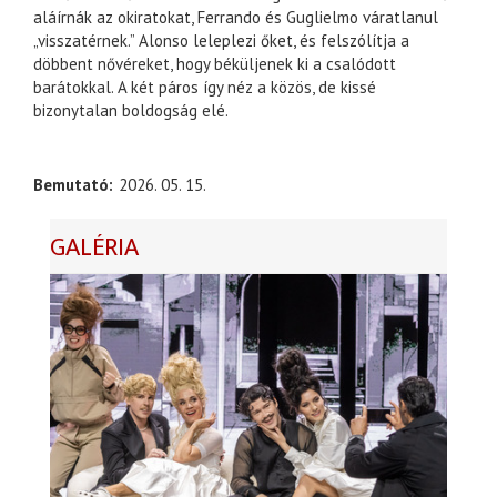
aláírnák az okiratokat, Ferrando és Guglielmo váratlanul
„visszatérnek.” Alonso leleplezi őket, és felszólítja a
döbbent nővéreket, hogy béküljenek ki a csalódott
barátokkal. A két páros így néz a közös, de kissé
bizonytalan boldogság elé.
Bemutató
2026. 05. 15.
GALÉRIA