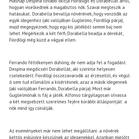
Másnap Despina tovább okítja Fiordiligit és Dorabellát arról,
hogyan viselkednek a magabiztos nők. Szavai megteszik a
hatásukat: Dorabella bevallja nővérének, hogy vonzódik az
egyik idegenhez (aki valójában Guglielmo, Fiordiligi párja),
majd megegyeznek, hogy egy kis játékból semmi baj nem
lehet. Megérkezik a két férfi, Dorabella beadja a derekát,
Fiordiligi még küzd a vágyai ellen.
Ferrando féltékenyen dühöng, de nem adja fel a fogadást.
Despina megdícséri Dorabellát, aki szerinte helyesen
cselekedett. Fiordiligi összezavarodik az érzéseitől, és végül
ő sem tud ellenállni a kísértésnek, azaz a másik idegennek
(aki valójában Ferrando, Dorabella párja). Most már
Guglielmónak is fáj a játék. Alfonso tárgyilagosan olvassa
a két megsebzett szerelmes fejére korábbi álláspontját: a
nők mind így csinálják.
Az eseményeket már nem lehet megállítani: a nővérek
kettős esküvőre készülnek az idegenekkel. Azonban mielőtt