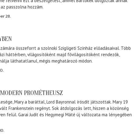
ene felvenni ezt a beszélgetést, amivel Bartókék dolgoztak annak
, az passzolna hozzám.
er 28.
NYBEN
zámára összeforrt a szolnoki Szigligeti Színház előadásaival. Több
ázi háttérben, világosítóként majd fővilágosítóként rendezők,
málja láthatatlanul, mégis meghatározó módon.
0.
A MODERN PROMÉTHEUSZ
lesége, Mary a baráttal, Lord Bayronnal írósdit játszottak. Mary 19
 vált Frankenstein regényt. Sok átdolgozás lett, hiszen a közönség
éven felül. Garai Judit és Hegymegi Máté új változata ma lényegében
10.