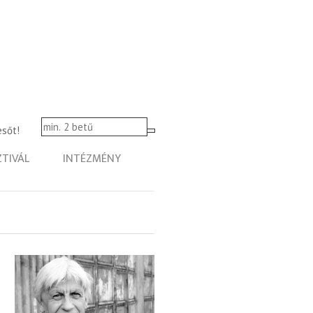
esőt!
ZTIVÁL
INTÉZMÉNY