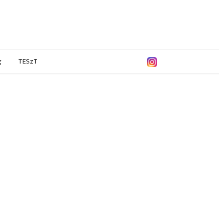
g
TESzT
/2014
2012/2013