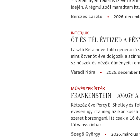
– Velem ilyen tekerős izével kell
idején. A régmúltból maradtam itt
2026. decemb
Bérczes László
INTERJÚK
ÖT ÉS FÉL ÉVTIZED A FÉ
László Béla neve több generáció s
mint ötvenöt éve dolgozik a szính
színészek és nézők élményeit for
2026. december 1
Váradi Nóra
MŰVÉSZEK ÍRTÁK
FRANKENSTEIN – AVAGY 
Kétszáz éve Percy B. Shelley és fe
évesen így írta meg az ikonikussá
szeret borzongani. Itt csak a 16 
látványszínház.
2026. március 
Szegő György