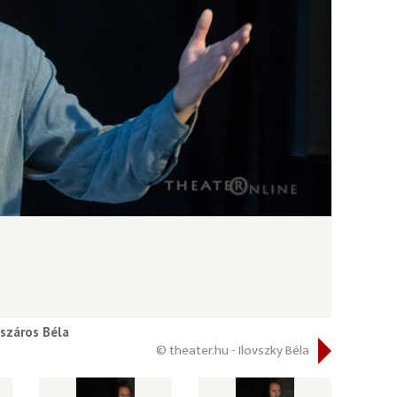
száros Béla
© theater.hu - Ilovszky Béla