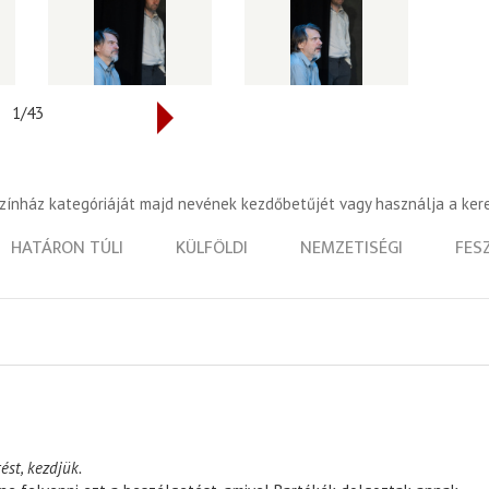
1/43
színház kategóriáját majd nevének kezdőbetűjét vagy használja a ker
HATÁRON TÚLI
KÜLFÖLDI
NEMZETISÉGI
FES
ést, kezdjük.