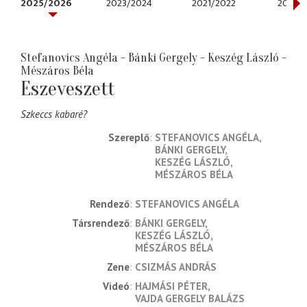
2025/2026
2023/2024
2021/2022
2020/
Stefanovics Angéla - Bánki Gergely - Keszég László -
Mészáros Béla
Eszeveszett
Szkeccs kabaré?
Szereplő
STEFANOVICS ANGÉLA
BÁNKI GERGELY
KESZÉG LÁSZLÓ
MÉSZÁROS BÉLA
rendező
STEFANOVICS ANGÉLA
társrendező
BÁNKI GERGELY
KESZÉG LÁSZLÓ
MÉSZÁROS BÉLA
zene
CSIZMÁS ANDRÁS
videó
HAJMÁSI PÉTER
VAJDA GERGELY BALÁZS