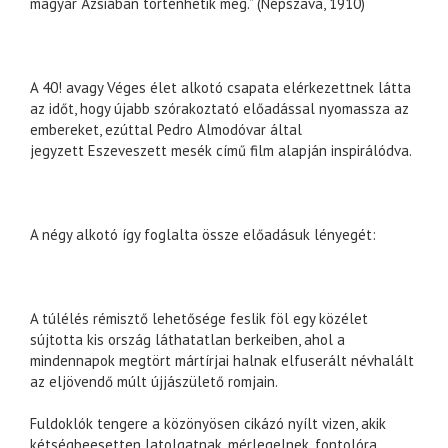
magyar Ázsiában történhetik meg.” (Népszava, 1910)
A 40! avagy Véges élet alkotó csapata elérkezettnek látta
az időt, hogy újabb szórakoztató előadással nyomassza az
embereket, ezúttal Pedro Almodóvar által
jegyzett Eszeveszett mesék című film alapján inspirálódva.
A négy alkotó így foglalta össze előadásuk lényegét:
A túlélés rémisztő lehetősége feslik föl egy közélet
sújtotta kis ország láthatatlan berkeiben, ahol a
mindennapok megtört mártírjai halnak elfuserált névhalált
az eljövendő múlt újjászülető romjain.
Fuldoklók tengere a közönyösen cikázó nyílt vizen, akik
kétségbeesetten latolgatnak, mérlegelnek, fontolóra