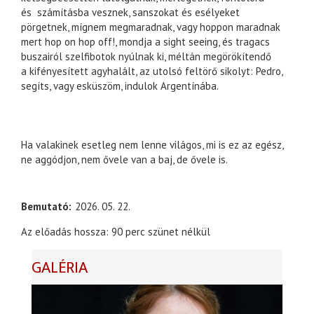
és számításba vesznek, sanszokat és esélyeket
pörgetnek, mígnem megmaradnak, vagy hoppon maradnak
mert hop on hop off!, mondja a sight seeing, és tragacs
buszairól szelfibotok nyúlnak ki, méltán megörökítendő
a kifényesített agyhalált, az utolsó feltörő sikolyt: Pedro,
segíts, vagy esküszöm, indulok Argentínába.
Ha valakinek esetleg nem lenne világos, mi is ez az egész,
ne aggódjon, nem ővele van a baj, de ővele is.
Bemutató
2026. 05. 22.
Az előadás hossza: 90 perc szünet nélkül
GALÉRIA