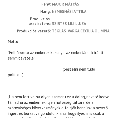
fény
MAJOR MÁTYÁS
hang
NEMESHÁZI ATTILA
produkciós 
asszisztens
SZIRTES LILI LUJZA
produkciós vezető
TÉGLÁS-VARGA CECÍLIA OLIMPIA
Mottó:
“Felháborító az emberek közönye, az embertársaik iránti
semmibevétele”
(beszélni nem tudó
politikus)
„Ha nem lett volna olyan szomorú ez a dolog, nevető kedve
támadna az embernek ilyen hülyeség láttára, de a
szörnyűséges következmények elfojtják bennünk a nevető
ingert és borzadva gondolunk arra, hogy ilyesmi is csak a