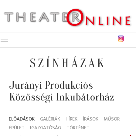
Toggle main menu visibility
SZÍNHÁZAK
Jurányi Produkciós
Közösségi Inkubátorház
ELŐADÁSOK
GALÉRIÁK
HÍREK
ÍRÁSOK
MŰSOR
ÉPÜLET
IGAZGATÓSÁG
TÖRTÉNET