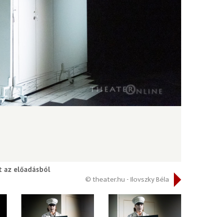
t az előadásból
© theater.hu - Ilovszky Béla