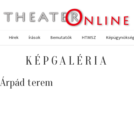
Hírek
Írások
Bemutatók
HTMSZ
Képügynöksé
KÉPGALÉRIA
 Árpád terem