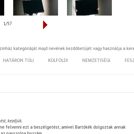
1/57
színház kategóriáját majd nevének kezdőbetűjét vagy használja a ker
HATÁRON TÚLI
KÜLFÖLDI
NEMZETISÉGI
FES
ést, kezdjük.
ene felvenni ezt a beszélgetést, amivel Bartókék dolgoztak annak
, az passzolna hozzám.