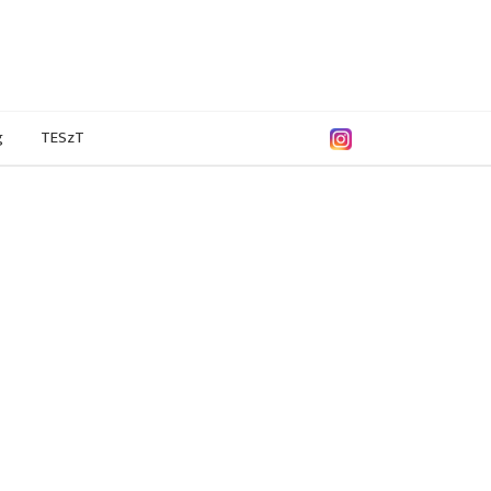
g
TESzT