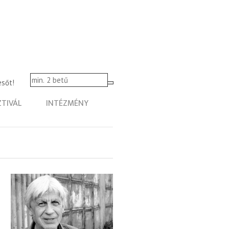
esőt!
ZTIVÁL
INTÉZMÉNY