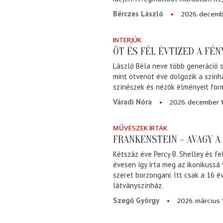
2026. decemb
Bérczes László
INTERJÚK
ÖT ÉS FÉL ÉVTIZED A FÉ
László Béla neve több generáció s
mint ötvenöt éve dolgozik a szính
színészek és nézők élményeit for
2026. december 1
Váradi Nóra
MŰVÉSZEK ÍRTÁK
FRANKENSTEIN – AVAGY 
Kétszáz éve Percy B. Shelley és fe
évesen így írta meg az ikonikussá
szeret borzongani. Itt csak a 16 
látványszínház.
2026. március 
Szegő György