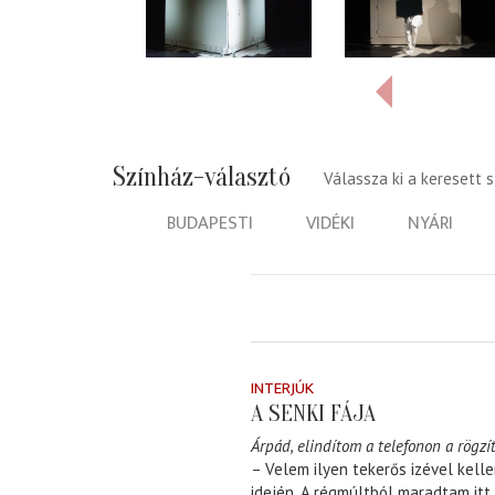
Színház-választó
Válassza ki a keresett 
BUDAPESTI
VIDÉKI
NYÁRI
INTERJÚK
A SENKI FÁJA
Árpád, elindítom a telefonon a rögzít
– Velem ilyen tekerős izével kell
idején. A régmúltból maradtam itt