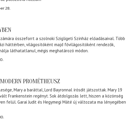
er 28.
NYBEN
zámára összeforrt a szolnoki Szigligeti Színház előadásaival. Több
ázi háttérben, világosítóként majd fővilágosítóként rendezők,
málja láthatatlanul, mégis meghatározó módon.
0.
A MODERN PROMÉTHEUSZ
lesége, Mary a baráttal, Lord Bayronnal írósdit játszottak. Mary 19
 vált Frankenstein regényt. Sok átdolgozás lett, hiszen a közönség
éven felül. Garai Judit és Hegymegi Máté új változata ma lényegében
10.