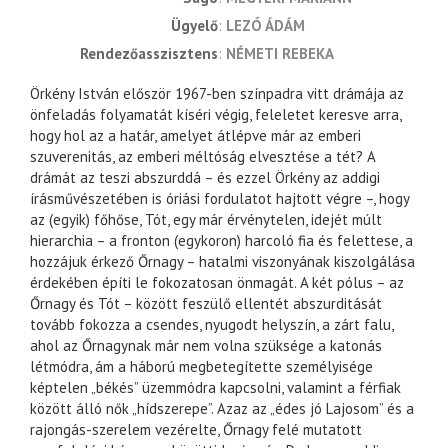
ügyelő
LEZÓ ÁDÁM
rendezőasszisztens
NÉMETI REBEKA
Örkény István először 1967-ben színpadra vitt drámája az
önfeladás folyamatát kíséri végig, feleletet keresve arra,
hogy hol az a határ, amelyet átlépve már az emberi
szuverenitás, az emberi méltóság elvesztése a tét? A
drámát az teszi abszurddá – és ezzel Örkény az addigi
írásművészetében is óriási fordulatot hajtott végre –, hogy
az (egyik) főhőse, Tót, egy már érvénytelen, idejét múlt
hierarchia – a fronton (egykoron) harcoló fia és felettese, a
hozzájuk érkező Őrnagy – hatalmi viszonyának kiszolgálása
érdekében építi le fokozatosan önmagát. A két pólus – az
Őrnagy és Tót – között feszülő ellentét abszurditását
tovább fokozza a csendes, nyugodt helyszín, a zárt falu,
ahol az Őrnagynak már nem volna szüksége a katonás
létmódra, ám a háború megbetegítette személyisége
képtelen „békés” üzemmódra kapcsolni, valamint a férfiak
között álló nők „hídszerepe”. Azaz az „édes jó Lajosom” és a
rajongás-szerelem vezérelte, Őrnagy felé mutatott