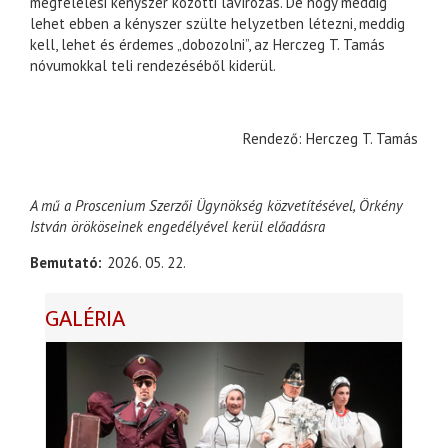
megfelelési kényszer közötti lavírozás. De hogy meddig
lehet ebben a kényszer szülte helyzetben létezni, meddig
kell, lehet és érdemes „dobozolni”, az Herczeg T. Tamás
nóvumokkal teli rendezéséből kiderül.
Rendező: Herczeg T. Tamás
A mű a Proscenium Szerzői Ügynökség közvetítésével, Örkény
István örököseinek engedélyével kerül előadásra
Bemutató
2026. 05. 22.
GALÉRIA