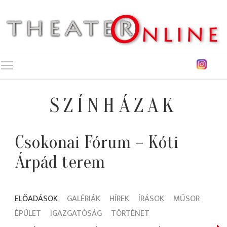
Toggle main menu visibility
SZÍNHÁZAK
Csokonai Fórum – Kóti
Árpád terem
ELŐADÁSOK
GALÉRIÁK
HÍREK
ÍRÁSOK
MŰSOR
ÉPÜLET
IGAZGATÓSÁG
TÖRTÉNET