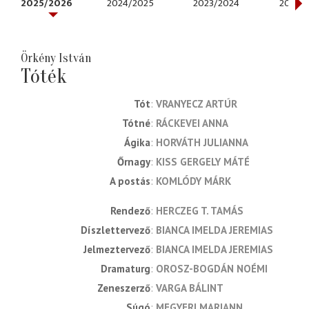
2025/2026
2024/2025
2023/2024
2022/
Örkény István
Tóték
Tót
VRANYECZ ARTÚR
Tótné
RÁCKEVEI ANNA
Ágika
HORVÁTH JULIANNA
Őrnagy
KISS GERGELY MÁTÉ
A postás
KOMLÓDY MÁRK
rendező
HERCZEG T. TAMÁS
díszlettervező
BIANCA IMELDA JEREMIAS
jelmeztervező
BIANCA IMELDA JEREMIAS
dramaturg
OROSZ-BOGDÁN NOÉMI
zeneszerző
VARGA BÁLINT
súgó
MEGYERI MARIANN