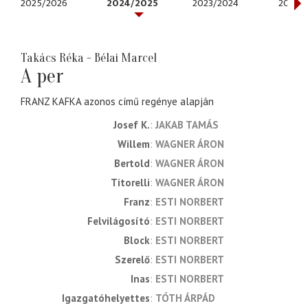
2025/2026
2024/2025
2023/2024
2022/
Takács Réka - Bélai Marcel
A per
FRANZ KAFKA azonos című regénye alapján
Josef K.
JAKAB TAMÁS
Willem
WAGNER ÁRON
Bertold
WAGNER ÁRON
Titorelli
WAGNER ÁRON
Franz
ESTI NORBERT
Felvilágosító
ESTI NORBERT
Block
ESTI NORBERT
Szerelő
ESTI NORBERT
Inas
ESTI NORBERT
Igazgatóhelyettes
TÓTH ÁRPÁD