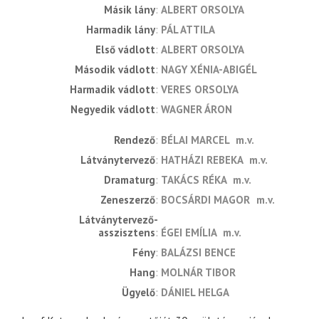
Másik lány
ALBERT ORSOLYA
Harmadik lány
PÁL ATTILA
Első vádlott
ALBERT ORSOLYA
Második vádlott
NAGY XÉNIA-ABIGÉL
Harmadik vádlott
VERES ORSOLYA
Negyedik vádlott
WAGNER ÁRON
rendező
BÉLAI MARCEL
m.v.
látványtervező
HATHÁZI REBEKA
m.v.
dramaturg
TAKÁCS RÉKA
m.v.
zeneszerző
BOCSÁRDI MAGOR
m.v.
látványtervező-
asszisztens
ÉGEI EMÍLIA
m.v.
fény
BALÁZSI BENCE
hang
MOLNÁR TIBOR
ügyelő
DÁNIEL HELGA