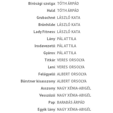
Bírósági szolga
TÓTH ÁRPÁD
Huld
TÓTH ÁRPÁD
Grubachné
LÁSZLÓ KATA
Brünhilde
LÁSZLÓ KATA
Lady Fitness
LÁSZLÓ KATA
Lány
PÁL ATTILA
Irodavezető
PÁL ATTILA
Gyáros
PÁL ATTILA
Titkár
VERES ORSOLYA
Leni
VERES ORSOLYA
Felügyelő
ALBERT ORSOLYA
Bürstner kisasszony
ALBERT ORSOLYA
Asszony
NAGY XÉNIA-ABIGÉL
Vesszőző
NAGY XÉNIA-ABIGÉL
Pap
BARABÁS ÁRPÁD
Egyik lány
NAGY XÉNIA-ABIGÉL