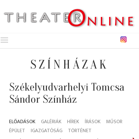
Toggle main menu visibility
SZÍNHÁZAK
Székelyudvarhelyi Tomcsa
Sándor Színház
ELŐADÁSOK
GALÉRIÁK
HÍREK
ÍRÁSOK
MŰSOR
ÉPÜLET
IGAZGATÓSÁG
TÖRTÉNET