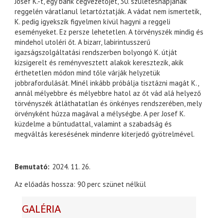
Josef K.-t, egy bank cégvezetőjét, 30. születésnapjának
reggelén váratlanul letartóztatják. A vádat nem ismertetik,
K. pedig igyekszik figyelmen kívül hagyni a reggeli
eseményeket. Ez persze lehetetlen. A törvényszék mindig és
mindehol utoléri őt. A bizarr, labirintusszerű
igazságszolgáltatási rendszerben bolyongó K. útját
kizsigerelt és reményvesztett alakok keresztezik, akik
érthetetlen módon mind tőle várják helyzetük
jobbrafordulását. Minél inkább próbálja tisztázni magát K.,
annál mélyebbre és mélyebbre hatol az őt vád alá helyező
törvényszék átláthatatlan és önkényes rendszerében, mely
örvényként húzza magával a mélységbe. A per Josef K.
küzdelme a bűntudattal, valamint a szabadság és
megváltás keresésének mindenre kiterjedő gyötrelmével.
Bemutató
2024. 11. 26.
Az előadás hossza: 90 perc szünet nélkül
GALÉRIA