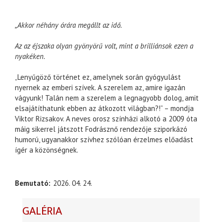
„Akkor néhány órára megállt az idő.
Az az éjszaka olyan gyönyörű volt, mint a brilliánsok ezen a
nyakéken.
„Lenyűgöző történet ez, amelynek során gyógyulást
nyernek az emberi szívek. A szerelem az, amire igazán
vágyunk! Talán nem a szerelem a legnagyobb dolog, amit
elsajátíthatunk ebben az átkozott világban?!” – mondja
Viktor Rizsakov. A neves orosz színházi alkotó a 2009 óta
máig sikerrel játszott Fodrásznő rendezője sziporkázó
humorú, ugyanakkor szívhez szólóan érzelmes előadást
ígér a közönségnek.
Bemutató
2026. 04. 24.
GALÉRIA