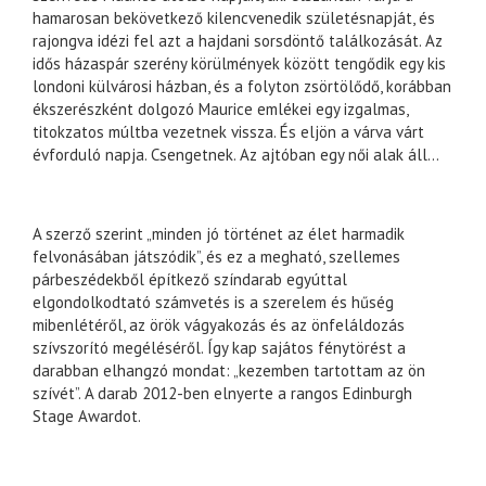
hamarosan bekövetkező kilencvenedik születésnapját, és
rajongva idézi fel azt a hajdani sorsdöntő találkozását. Az
idős házaspár szerény körülmények között tengődik egy kis
londoni külvárosi házban, és a folyton zsörtölődő, korábban
ékszerészként dolgozó Maurice emlékei egy izgalmas,
titokzatos múltba vezetnek vissza. És eljön a várva várt
évforduló napja. Csengetnek. Az ajtóban egy női alak áll...
A szerző szerint „minden jó történet az élet harmadik
felvonásában játszódik”, és ez a megható, szellemes
párbeszédekből építkező színdarab egyúttal
elgondolkodtató számvetés is a szerelem és hűség
mibenlétéről, az örök vágyakozás és az önfeláldozás
szívszorító megéléséről. Így kap sajátos fénytörést a
darabban elhangzó mondat: „kezemben tartottam az ön
szívét”. A darab 2012-ben elnyerte a rangos Edinburgh
Stage Awardot.