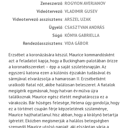
zeneszerző
ROGYION AVERJANOV
videótervező
VLADIMIR GUSEV
videotervező asszisztens
ARSZEL UZAK
ügyelő
CSASZTVAN ANDRÁS
súgó
KÓNYA GABRIELLA
rendezőasszisztens
VIDA GÁBOR
Erzsébet a koronázására készül. Maurice kommandósként
azt a feladatot kapja, hogy a Buckingham-palotában őrizze
a koronaékszereket – épp a saját születésnapján. Az
egyszerű katona ezen a különös éjszakán tudásával és
sármjával elvarázsolja a hamarosan II. Erzsébetként
uralkodó fiatal nőt, akibe halálosan beleszeret. A fiatalok
megígérik egymásnak, hogy hatvan év múlva újra
találkoznak. Maurice egész életét meghatározza ez a
várakozás. Bár hűséges felesége, Helena úgy gondolja, hogy
ez a történet csupán férje képzeletének szüleménye,
Maurice hajthatatlanul hisz abban, hogy a királynő betartja
ígéretét. Eközben megismerjük a halálos betegségben
szenvedő Maurice utolsó napjait, aki elszántan várja a