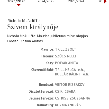
2025/2026
2024/2025
2023/2024
2022/
Nichola McAuliffe
Szívem királynője
Nichola McAuliffe: Maurice jubileuma műve alapján
Fordító
Kozma András
Maurice
TRILL ZSOLT
Helena
SZŰCS NELLI
Katy
POLYÁK ANITA
Közreműködő
TRILL HELGA
e.h.
KOLLÁR BÁLINT
e.h.
rendező
VIKTOR RIZSAKOV
díszlettervező
CSIKI CSABA
jelmeztervező
CS. KISS ZSUZSANNA
dramaturg
KOZMA ANDRÁS