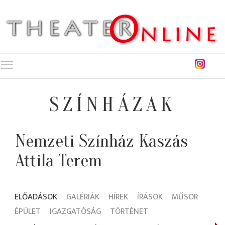
Toggle main menu visibility
SZÍNHÁZAK
Nemzeti Színház Kaszás
Attila Terem
ELŐADÁSOK
GALÉRIÁK
HÍREK
ÍRÁSOK
MŰSOR
ÉPÜLET
IGAZGATÓSÁG
TÖRTÉNET