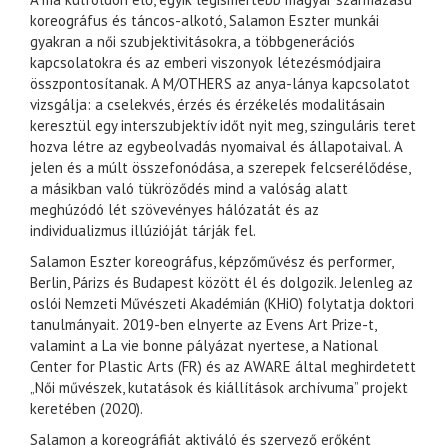
koreográfus és táncos-alkotó, Salamon Eszter munkái
gyakran a női szubjektivitásokra, a többgenerációs
kapcsolatokra és az emberi viszonyok létezésmódjaira
összpontosítanak. A M/OTHERS az anya-lánya kapcsolatot
vizsgálja: a cselekvés, érzés és érzékelés modalitásain
keresztül egy interszubjektív időt nyit meg, szinguláris teret
hozva létre az egybeolvadás nyomaival és állapotaival. A
jelen és a múlt összefonódása, a szerepek felcserélődése,
a másikban való tükröződés mind a valóság alatt
meghúzódó lét szövevényes hálózatát és az
individualizmus illúzióját tárják fel.
Salamon Eszter koreográfus, képzőművész és performer,
Berlin, Párizs és Budapest között él és dolgozik. Jelenleg az
oslói Nemzeti Művészeti Akadémián (KHiO) folytatja doktori
tanulmányait. 2019-ben elnyerte az Evens Art Prize-t,
valamint a La vie bonne pályázat nyertese, a National
Center for Plastic Arts (FR) és az AWARE által meghirdetett
„Női művészek, kutatások és kiállítások archívuma” projekt
keretében (2020).
Salamon a koreográfiát aktiváló és szervező erőként