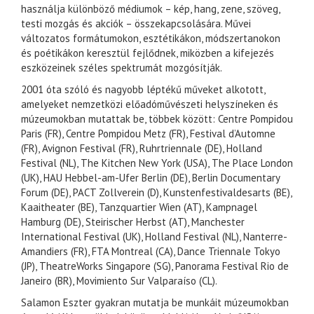
használja különböző médiumok – kép, hang, zene, szöveg,
testi mozgás és akciók – összekapcsolására. Művei
változatos formátumokon, esztétikákon, módszertanokon
és poétikákon keresztül fejlődnek, miközben a kifejezés
eszközeinek széles spektrumát mozgósítják.
2001 óta szóló és nagyobb léptékű műveket alkotott,
amelyeket nemzetközi előadóművészeti helyszíneken és
múzeumokban mutattak be, többek között: Centre Pompidou
Paris (FR), Centre Pompidou Metz (FR), Festival d’Automne
(FR), Avignon Festival (FR), Ruhrtriennale (DE), Holland
Festival (NL), The Kitchen New York (USA), The Place London
(UK), HAU Hebbel-am-Ufer Berlin (DE), Berlin Documentary
Forum (DE), PACT Zollverein (D), Kunstenfestivaldesarts (BE),
Kaaitheater (BE), Tanzquartier Wien (AT), Kampnagel
Hamburg (DE), Steirischer Herbst (AT), Manchester
International Festival (UK), Holland Festival (NL), Nanterre-
Amandiers (FR), FTA Montreal (CA), Dance Triennale Tokyo
(JP), TheatreWorks Singapore (SG), Panorama Festival Rio de
Janeiro (BR), Movimiento Sur Valparaíso (CL).
Salamon Eszter gyakran mutatja be munkáit múzeumokban