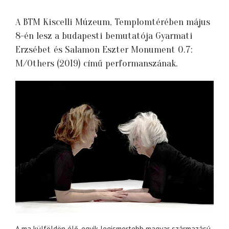
A BTM Kiscelli Múzeum, Templomtérében május
8-én lesz a budapesti bemutatója Gyarmati
Erzsébet és Salamon Eszter Monument 0.7:
M/Others (2019) című performanszának.
A ma külföldön élő, egyik legismertebb magyar származású