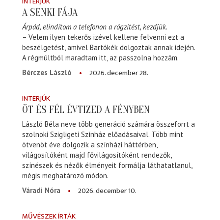
INTERJÚK
A SENKI FÁJA
Árpád, elindítom a telefonon a rögzítést, kezdjük.
– Velem ilyen tekerős izével kellene felvenni ezt a
beszélgetést, amivel Bartókék dolgoztak annak idején.
A régmúltból maradtam itt, az passzolna hozzám.
2026. december 28.
Bérczes László
INTERJÚK
ÖT ÉS FÉL ÉVTIZED A FÉNYBEN
László Béla neve több generáció számára összeforrt a
szolnoki Szigligeti Színház előadásaival. Több mint
ötvenöt éve dolgozik a színházi háttérben,
világosítóként majd fővilágosítóként rendezők,
színészek és nézők élményeit formálja láthatatlanul,
mégis meghatározó módon.
2026. december 10.
Váradi Nóra
MŰVÉSZEK ÍRTÁK