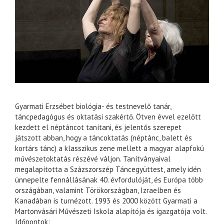
Gyarmati Erzsébet biológia- és testnevelő tanár,
táncpedagógus és oktatási szakértő. Ötven évvel ezelőtt
kezdett el néptáncot tanítani, és jelentős szerepet
játszott abban, hogy a táncoktatás (néptánc, balett és
kortárs tánc) a klasszikus zene mellett a magyar alapfokú
művészetoktatás részévé váljon. Tanítványaival
megalapította a Százszorszép Táncegyüttest, amely idén
ünnepelte fennállásának 40. évfordulóját, és Európa több
országában, valamint Törökországban, Izraelben és
Kanadában is turnézott. 1993 és 2000 között Gyarmati a
Martonvásári Művészeti Iskola alapítója és igazgatója volt.
Időpontok: