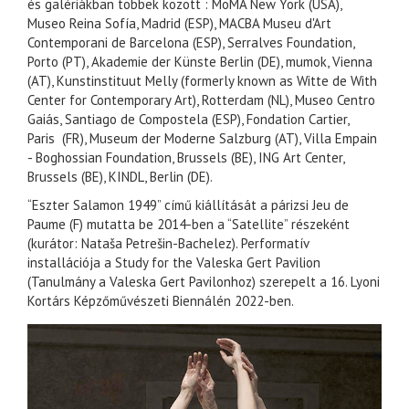
és galériákban többek között : MoMA New York (USA),
Museo Reina Sofía, Madrid (ESP), MACBA Museu d'Art
Contemporani de Barcelona (ESP), Serralves Foundation,
Porto (PT), Akademie der Künste Berlin (DE), mumok, Vienna
(AT), Kunstinstituut Melly (formerly known as Witte de With
Center for Contemporary Art), Rotterdam (NL), Museo Centro
Gaiás, Santiago de Compostela (ESP), Fondation Cartier,
Paris (FR), Museum der Moderne Salzburg (AT), Villa Empain
- Boghossian Foundation, Brussels (BE), ING Art Center,
Brussels (BE), KINDL, Berlin (DE).
“Eszter Salamon 1949” című kiállítását a párizsi Jeu de
Paume (F) mutatta be 2014-ben a “Satellite” részeként
(kurátor: Nataša Petrešin-Bachelez). Performatív
installációja a Study for the Valeska Gert Pavilion
(Tanulmány a Valeska Gert Pavilonhoz) szerepelt a 16. Lyoni
Kortárs Képzőművészeti Biennálén 2022-ben.