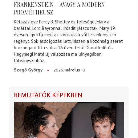
FRANKENSTEIN – AVAGY A MODERN
PROMÉTHEUSZ
Kétszáz éve Percy B. Shelley és felesége, Mary a
baráttal, Lord Bayronnal írósdit játszottak. Mary 19
évesen így írta meg az ikonikussá vált Frankenstein
regényt. Sok átdolgozás lett, hiszen a közönség szeret
borzongani. Itt csak a 16 éven felül. Garai Judit és
Hegymegi Máté új változata ma lényegében
látványszínház.
2026. március 10.
Szegő György
BEMUTATÓK KÉPEKBEN