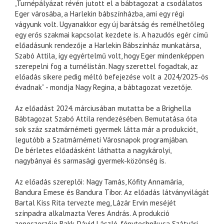
„Turnépályázat révén jutott el a bábtagozat a csodálatos
Eger városába, a Harlekin bábszínházba, ami egy régi
vágyunk volt. Ugyanakkor egy új barátság és remélhetőleg
egy erős szakmai kapcsolat kezdete is. A hazudós egér című
előadásunk rendezője a Harlekin Bábszínház munkatársa,
Szabó Attila, így egyértelmű volt, hogy Eger mindenképpen
szerepelni fog a turnélistán. Nagy szerettel fogadtak, az
előadás sikere pedig méltó befejezése volt a 2024/2025-ös
évadnak” - mondja Nagy Regina, a bábtagozat vezetője.
Az előadást 2024. márciusában mutatta be a Brighella
Bábtagozat Szabó Attila rendezésében. Bemutatása óta
sok száz szatmárnémeti gyermek látta már a produkciót,
legutóbb a Szatmárnémeti Városnapok programjában.
De bérletes előadásként láthatta a nagykárolyi,
nagybányai és sarmasági gyermek-közönség is.
Az előadás szereplői: Nagy Tamás, Kófity Annamária,
Bandura Emese és Bandura Tibor. Az előadás látványvilágát
Bartal Kiss Rita tervezte meg, Lázár Ervin meséjét
színpadra alkalmazta Veres András. A produkció
zeneszerzője Bakk-Dávid László, fénytechnikusa Szátvári