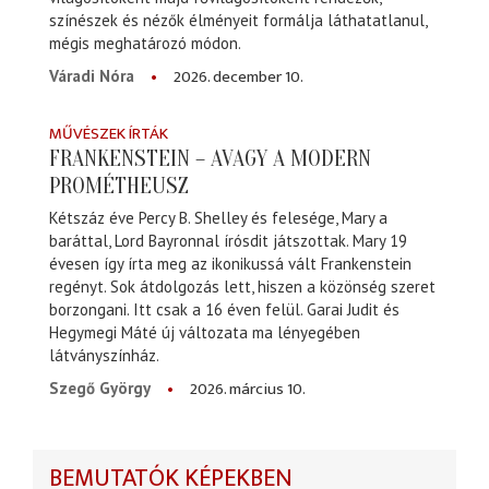
színészek és nézők élményeit formálja láthatatlanul,
mégis meghatározó módon.
2026. december 10.
Váradi Nóra
MŰVÉSZEK ÍRTÁK
FRANKENSTEIN – AVAGY A MODERN
PROMÉTHEUSZ
Kétszáz éve Percy B. Shelley és felesége, Mary a
baráttal, Lord Bayronnal írósdit játszottak. Mary 19
évesen így írta meg az ikonikussá vált Frankenstein
regényt. Sok átdolgozás lett, hiszen a közönség szeret
borzongani. Itt csak a 16 éven felül. Garai Judit és
Hegymegi Máté új változata ma lényegében
látványszínház.
2026. március 10.
Szegő György
BEMUTATÓK KÉPEKBEN