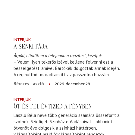
INTERJÚK
A SENKI FÁJA
Árpád, elindítom a telefonon a rögzítést, kezdjük.
– Velem ilyen tekerős izével kellene felvenni ezt a
beszélgetést, amivel Bartókék dolgoztak annak idején.
A régmúltból maradtam itt, az passzolna hozzám.
2026. december 28.
Bérczes László
INTERJÚK
ÖT ÉS FÉL ÉVTIZED A FÉNYBEN
László Béla neve több generáció számára összeforrt a
szolnoki Szigligeti Színház előadásaival. Több mint
ötvenöt éve dolgozik a színházi háttérben,
világosítóként majd fővilágosítóként rendezők,