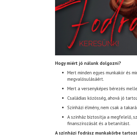
Hogy miért jó nálunk dolgozni?
Mert minden egyes munkakör és min
megvalósulásáért.
Mert a versenyképes bérezés mellett
Családias közösség, ahová jó tartoz
Színházi élmény, nem csak a takará
A színház biztosítja a megfelelő, 
finanszírozását és a betanítást.
A színházi fodrász munkakörbe tartoz