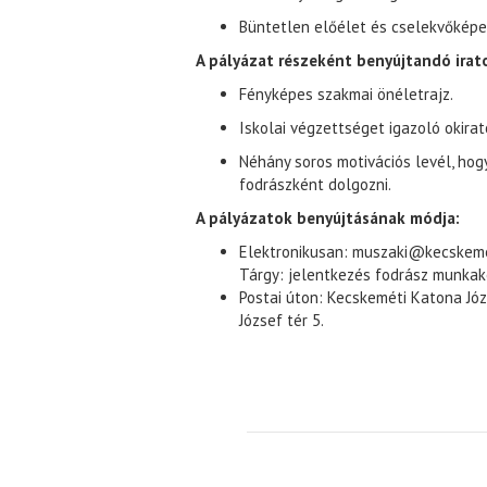
Büntetlen előélet és cselekvőkép
A pályázat részeként benyújtandó irato
Fényképes szakmai önéletrajz.
Iskolai végzettséget igazoló okirat
Néhány soros motivációs levél, hog
fodrászként dolgozni.
A pályázatok benyújtásának módja:
Elektronikusan: muszaki@kecskeme
Tárgy: jelentkezés fodrász munkak
Postai úton: Kecskeméti Katona Jó
József tér 5.