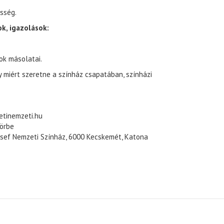
esség.
k, igazolások:
ok másolatai.
y miért szeretne a színház csapatában, színházi
tinemzeti.hu
örbe
zsef Nemzeti Színház, 6000 Kecskemét, Katona