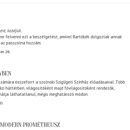
ést, kezdjük.
ene felvenni ezt a beszélgetést, amivel Bartókék dolgoztak annak
, az passzolna hozzám.
er 28.
NYBEN
zámára összeforrt a szolnoki Szigligeti Színház előadásaival. Több
ázi háttérben, világosítóként majd fővilágosítóként rendezők,
málja láthatatlanul, mégis meghatározó módon.
0.
A MODERN PROMÉTHEUSZ