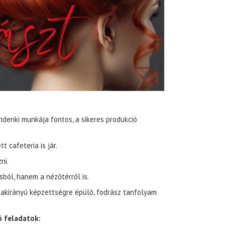
denki munkája fontos, a sikeres produkció
 cafeteria is jár.
ni.
sból, hanem a nézőtérről is.
szakirányú képzettségre épülő, fodrász tanfolyam
ó feladatok: