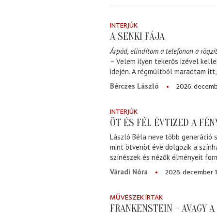
INTERJÚK
A SENKI FÁJA
Árpád, elindítom a telefonon a rögzít
– Velem ilyen tekerős izével kell
idején. A régmúltból maradtam itt
2026. decemb
Bérczes László
INTERJÚK
ÖT ÉS FÉL ÉVTIZED A FÉ
László Béla neve több generáció s
mint ötvenöt éve dolgozik a szính
színészek és nézők élményeit for
2026. december 1
Váradi Nóra
MŰVÉSZEK ÍRTÁK
FRANKENSTEIN – AVAGY 