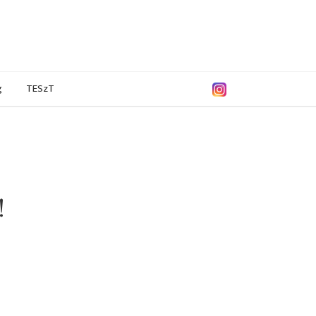
g
TESzT
!