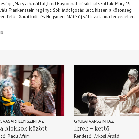
lesége, Mary a baráttal, Lord Bayronnal írósdit játszottak. Mary 19
 vált Frankenstein regényt. Sok átdolgozás lett, hiszen a közönség
éven felül. Garai Judit és Hegymegi Máté új változata ma lényegében
10.
SVÁSÁRHELYI SZINHÁZ
GYULAI VÁRSZÍNHÁZ
a blokkok között
Ikrek – kettő
ező
Radu Afrim
Rendező
Árkosi Árpád