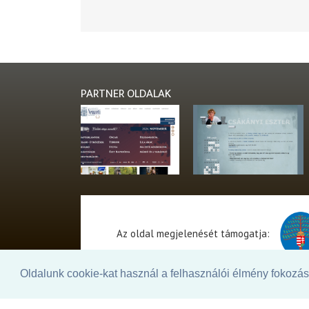
PARTNER OLDALAK
Az oldal megjelenését támogatja:
Oldalunk cookie-kat használ a felhasználói élmény fokozásá
© 2026. - THEATER Online -
theater.hu