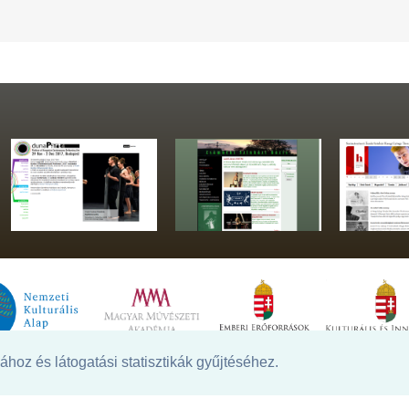
hoz és látogatási statisztikák gyűjtéséhez.