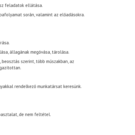
sz feladatok ellátása.
róbafolyamat során, valamint az előadásokra.
rása.
lása, állagának megóvása, tárolása.
 beosztás szerint, több műszakban, az
gazítottan.
ágyakkal rendelkező munkatársat keresünk.
asztalat, de nem feltétel.